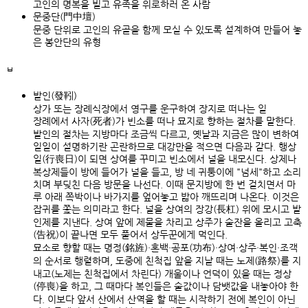
고인의 명복을 빌고 유족을 위로하러 온 사람
문중단(門中壇)
문중 단위로 고인의 유골을 함께 모실 수 있도록 설계하여 만들어 놓
은 봉안단의 유형
ㅂ
발인(發靷)
상가 또는 장례식장에서 영구를 운구하여 장지로 떠나는 일
장례에서 사자(死者)가 빈소를 떠나 묘지로 향하는 절차를 말한다.
발인의 절차는 지방마다 조금씩 다르고, 옛날과 지금은 많이 변하여
일일이 설명하기란 곤란하므로 대강만을 적으면 다음과 같다. 행상
일(行喪日)이 되면 상여를 꾸미고 빈소에서 널을 내모신다. 상제나
복상제들이 방에 들어가 널을 들고, 방 네 귀퉁이에 "넘세"하고 소리
치며 부딪친 다음 방문을 나선다. 이때 문지방에 한 번 걸치면서 마
루 아래 쪽박이나 바가지를 엎어놓고 밟아 깨뜨리며 나온다. 이것은
잡귀를 쫓는 의미라고 한다. 널을 상여의 장강(長杠) 위에 모시고 발
인제를 지낸다. 상여 앞에 제물을 차리고 상주가 술잔을 올리고 고축
(告祝)이 끝나면 모두 풀어서 상두꾼에게 먹인다.
묘소로 향할 때는 명정(銘旌)·혼백·공포(功布)·상여·상주·복인·조객
의 순서로 행렬하며, 도중에 친척집 앞을 지날 때는 노제(路祭)를 지
내고(노제는 친척집에서 차린다) 개울이나 언덕이 있을 때는 정상
(停喪)을 하고, 그 때마다 복인들은 술값이나 담뱃값을 내놓아야 한
다. 이보다 앞서 산에서 산역을 할 때는 시작하기 전에 복인이 아닌