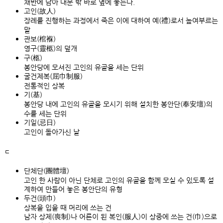
채반에 담아 대문 밖 바로 옆에 놓는다.
고인(故人)
장례를 진행하는 과정에서 죽은 이에 대하여 예(禮)로서 높여부르는
말
관보(棺褓)
영구(靈柩)의 덮개
구(柩)
봉안당에 모셔진 고인의 유골을 세는 단위
굴건제복(屈巾制服)
전통적인 상복
기(基)
봉안당 내에 고인의 유골을 모시기 위해 설치한 봉안단(奉安壇)의
수를 세는 단위
기일(忌日)
고인이 돌아가신 날
ㄷ
단체단(團體壇)
고인 한 사람이 아닌 단체로 고인의 유골을 함께 모실 수 있도록 설
계하여 만들어 놓은 봉안단의 유형
두건(頭巾)
상복을 입을 때 머리에 쓰는 건
남자 상제(喪制)나 어른이 된 복인(服人)이 상중에 쓰는 건(巾)으로