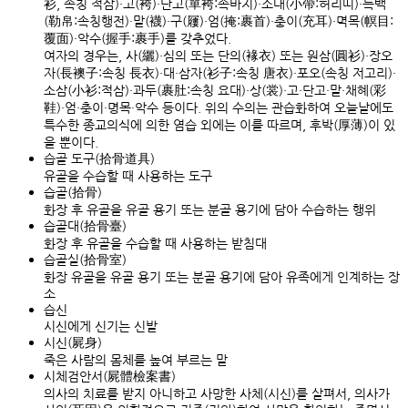
衫, 속칭 적삼)·고(袴)·단고(單袴:속바지)·소대(小帶:허리띠)·늑백
(勒帛:속칭행전)·말(襪)·구(屨)·엄(掩:裹首)·충이(充耳)·멱목(幎目:
覆面)·악수(握手:裹手)를 갖추었다.
여자의 경우는, 사(纚)·심의 또는 단의(褖衣) 또는 원삼(圓衫)·장오
자(長襖子:속칭 長衣)·대·삼자(衫子:속칭 唐衣)·포오(속칭 저고리)·
소삼(小衫:적삼)·과두(裹肚:속칭 요대)·상(裳)·고·단고·말·채혜(彩
鞋)·엄·충이·명목·악수 등이다. 위의 수의는 관습화하여 오늘날에도
특수한 종교의식에 의한 염습 외에는 이를 따르며, 후박(厚薄)이 있
을 뿐이다.
습골 도구(拾骨道具)
유골을 수습할 때 사용하는 도구
습골(拾骨)
화장 후 유골을 유골 용기 또는 분골 용기에 담아 수습하는 행위
습골대(拾骨臺)
화장 후 유골을 수습할 때 사용하는 받침대
습골실(拾骨室)
화장 유골을 유골 용기 또는 분골 용기에 담아 유족에게 인계하는 장
소
습신
시신에게 신기는 신발
시신(屍身)
죽은 사람의 몸체를 높여 부르는 말
시체검안서(屍體檢案書)
의사의 치료를 받지 아니하고 사망한 사체(시신)를 살펴서, 의사가