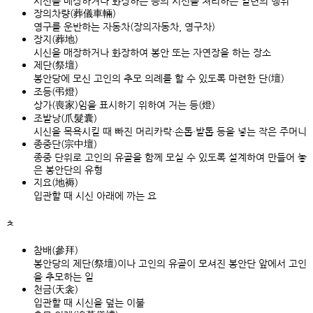
시신을 매장하거나 화장하는 등의 시신을 처리하는 일련의 행위
장의차량(葬儀車輛)
영구를 운반하는 자동차(장의자동차, 영구차)
장지(葬地)
시신을 매장하거나 화장하여 봉안 또는 자연장을 하는 장소
제단(祭壇)
봉안당에 모신 고인의 추모 의례를 할 수 있도록 마련한 단(壇)
조등(弔燈)
상가(喪家)임을 표시하기 위하여 거는 등(燈)
조발낭(爪髮囊)
시신을 목욕시킬 때 빠진 머리카락·손톱·발톱 등을 넣는 작은 주머니
종중단(宗中壇)
종중 단위로 고인의 유골을 함께 모실 수 있도록 설계하여 만들어 놓
은 봉안단의 유형
지요(地褥)
입관할 때 시신 아래에 까는 요
ㅊ
참배(參拜)
봉안당의 제단(祭壇)이나 고인의 유골이 모셔진 봉안단 앞에서 고인
을 추모하는 일
천금(天衾)
입관할 때 시신을 덮는 이불