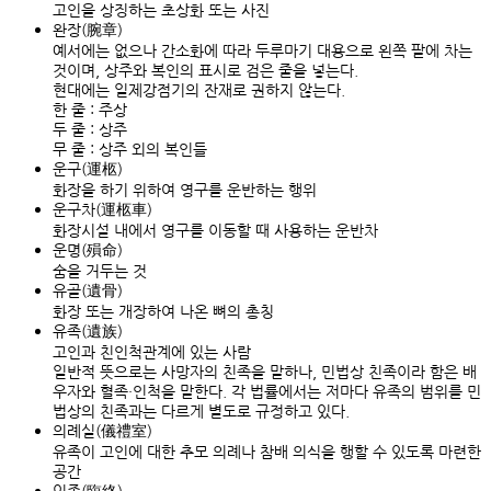
고인을 상징하는 초상화 또는 사진
완장(腕章)
예서에는 없으나 간소화에 따라 두루마기 대용으로 왼쪽 팔에 차는
것이며, 상주와 복인의 표시로 검은 줄을 넣는다.
현대에는 일제강점기의 잔재로 권하지 않는다.
한 줄 : 주상
두 줄 : 상주
무 줄 : 상주 외의 복인들
운구(運柩)
화장을 하기 위하여 영구를 운반하는 행위
운구차(運柩車)
화장시설 내에서 영구를 이동할 때 사용하는 운반차
운명(殞命)
숨을 거두는 것
유골(遺骨)
화장 또는 개장하여 나온 뼈의 총칭
유족(遺族)
고인과 친인척관계에 있는 사람
일반적 뜻으로는 사망자의 친족을 말하나, 민법상 친족이라 함은 배
우자와 혈족·인척을 말한다. 각 법률에서는 저마다 유족의 범위를 민
법상의 친족과는 다르게 별도로 규정하고 있다.
의례실(儀禮室)
유족이 고인에 대한 추모 의례나 참배 의식을 행할 수 있도록 마련한
공간