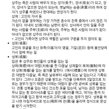
상주는 죽은 사람의 배우자 또는 장자(長子), 장녀(長女)가 되고, 장
자, 장녀가 없으면 장손이 되는데, 옛날에는 승중(承重)이라 하여 장
자가 상주를 하였으나 현대에는 연장자가 한다.
상제 : 고인의 자녀 등
자손이 없을 경우에는 가장 가까운 촌수의 친족 중에서 나이 많은 자
가 된다. 아내의 상(喪)에는 남편이 된다. 상사에서 안의 일을 주관
하는 사람을 주부(主婦)라 하는데, 주부는 죽은 사람의 아내가 된다.
아내가 없으면 상주의 아내가 된다.
* 고인의 가족이면 상주의 역할은 남녀의 구분을 두지 않아도 됨.
성묘(省墓)
고인의 유골을 모신 유족(이용자)이 명절, 기일(忌日) 등에 봉안당에
가서 참배 하는 일
성복(成服)
입관 후 상주와 복인들이 상복을 입는 일
상례(喪禮)에서 대렴(大殮)을 한 다음날 상제들이 복제(服制)에 따
라 상복(喪服)을 입는 절차를 말한다. 《예서(禮書)》에 의하면 상복
은 대렴한 다음날, 즉 죽은 날로부터 4일째 되는 날 입는다고 기록되
어 있다. 그러나 요즘은 상을 받드는 기간을 단축하여 3일장으로 치
르는 경우가 많기 때문에 이때는 대렴이 끝나면 곧바로 상복을 입는
다. 전통 상복을 입는 대신 간소한 옷을 입는데, 남자는 검은 양복에
무늬 없는 흰 와이셔츠를 입고 검은 넥타이를 매고, 여자는 흰색 치
마저고리를 입고 흰색 버선과 고무신을 신는 경우가 많다. 성복을 하
고 나면 아침저녁으로 빈소(殯所)에 전(奠)을 올리며 정식으로 문상
을 받기 시작한다.