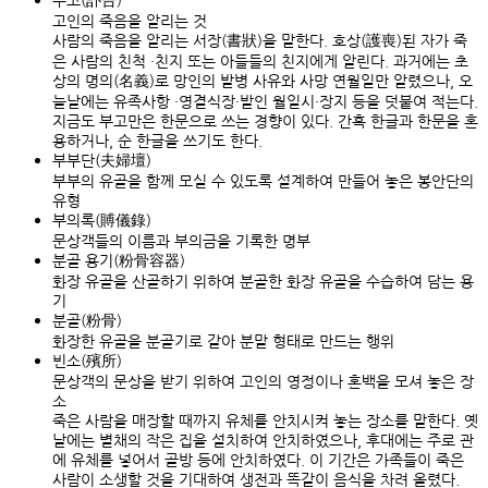
부고(訃告)
고인의 죽음을 알리는 것
사람의 죽음을 알리는 서장(書狀)을 말한다. 호상(護喪)된 자가 죽
은 사람의 친척 ·친지 또는 아들들의 친지에게 알린다. 과거에는 초
상의 명의(名義)로 망인의 발병 사유와 사망 연월일만 알렸으나, 오
늘날에는 유족사항 ·영결식장·발인 월일시·장지 등을 덧붙여 적는다.
지금도 부고만은 한문으로 쓰는 경향이 있다. 간혹 한글과 한문을 혼
용하거나, 순 한글을 쓰기도 한다.
부부단(夫婦壇)
부부의 유골을 함께 모실 수 있도록 설계하여 만들어 놓은 봉안단의
유형
부의록(賻儀錄)
문상객들의 이름과 부의금을 기록한 명부
분골 용기(粉骨容器)
화장 유골을 산골하기 위하여 분골한 화장 유골을 수습하여 담는 용
기
분골(粉骨)
화장한 유골을 분골기로 갈아 분말 형태로 만드는 행위
빈소(殯所)
문상객의 문상을 받기 위하여 고인의 영정이나 혼백을 모셔 놓은 장
소
죽은 사람을 매장할 때까지 유체를 안치시켜 놓는 장소를 말한다. 옛
날에는 별채의 작은 집을 설치하여 안치하였으나, 후대에는 주로 관
에 유체를 넣어서 골방 등에 안치하였다. 이 기간은 가족들이 죽은
사람이 소생할 것을 기대하여 생전과 똑같이 음식을 차려 올렸다.