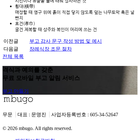
시신이나 유골을 불에 태워 장사하는 것
횡대(橫帶)
매장할 때 영구 위에 흙이 직접 닿지 않도록 덮는 나무토막 혹은 널
빤지
효건(孝巾)
굴건 제복할 때 상주와 복인이 머리에 쓰는 건
이전글
부고 감사 문구 작성 방법 및 예시
다음글
장례식장 조문 절차
전체 목록
격식과 예의를 갖춘
무료 모바일 부고 알림 서비스
부고 만들기
무문
⎟
대표 : 문명진
⎟
사업자등록번호 : 605-34-52647
©
2026 mbugo. All rights reserved.