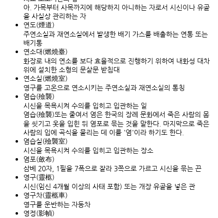
아. 가목부터 사목까지에 해당하지 아니하는 자로서 시신이나 유골
을 사실상 관리하는 자
연도(煙道)
주연소실과 재연소실에서 발생한 배기 가스를 배출하는 연통 또는
배기통
연소대(燃燒臺)
화장로 내의 연소를 보다 효율적으로 진행하기 위하여 내화성 대차
위에 설치한 소형의 문살문 받침대
연소실(燃燒室)
영구를 고온으로 연소시키는 주연소실과 재연소실의 통칭
염습(殮襲)
시신을 목욕시켜 수의를 입히고 입관하는 일
염습(殮襲)또는 줄여서 염은 한국의 장례 문화에서 죽은 사람의 몸
을 씻기고 옷을 입힌 뒤 염포로 묶는 것을 말한다. 마지막으로 죽은
사람의 입에 곡식을 물리는 데 이를 '염'이라 하기도 한다.
염습실(殮襲室)
시신을 목욕시켜 수의를 입히고 입관하는 장소
염포(斂布)
삼베 20자, 1필을 7폭으로 잘라 3쪽으로 가르고 시신을 묶는 끈
영구(靈柩)
시신(임신 4개월 이상의 사태 포함) 또는 개장 유골을 넣은 관
영구차(靈柩車)
영구를 운반하는 자동차
영정(影幀)