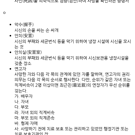
사인(死因)을 의학적으로 검증(검안)하여 사망을 확인하는 증명서
ㅇ
악수(握手)
시신의 손을 싸는 손 싸개
안치(安置)
시신의 부패와 세균번식 등을 막기 위하여 냉장 시설에 시신을 모시
는 것
안치실(安置室)
시신의 부패와 세균번식 등을 막기 위하여 시신보관용 냉장시설을
갖춘 장소
연고자
사망한 자와 다음 각 목의 관계에 있던 자를 말하며, 연고자의 권리·
의무는 다음 각 목의 순서로 행사한다. 다만, 순위가 같은 자녀 또는
직계비속이 2명 이상이면 최근친(最近親)의 연장자가 우선 순위를
갖는다.
가. 배우자
나. 자녀
다. 부모
라. 자녀 외의 직계비속
마. 부모 외의 직계존속
바. 형제·자매
사. 사망하기 전에 치료·보호 또는 관리하고 있었던 행정기관 또는
치료·보호기관의 장