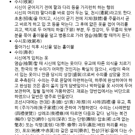
수시(收屍)
시신이 굳어지기 전에 팔과 다리 등을 가지런히 하는 행위
시신의 머리와 팔다리를 바로 잡아 두는 일, 천시(遷屍)라고도 한다.
초혼(招魂)을 마치고, 시신이 굳기 전에 지체(肢體)를 주물러서 곧
고 바르게 하고 입·코 등을 막는다. 그 후에 얇은 옷을 접어 머리를
괴고, 백지로 두 어깨의 하절(下節) 부분, 두 정강이, 두 무릎의 윗부
분을 묶어 홑이불을 덮고 병풍으로 가려 염습(殮襲)할 때까지 둔다.
수시포(收屍布)
돌아가신 직후 시신을 덮는 홑이불
수의(壽衣)
시신에게 입히는 옷
염습(殮襲)할 때 시신에 입히는 옷이다. 유교에 따른 의식을 치르기
전, 한국의 옛 수의가 어떠한 것인지는 확실치 않으나, 사람이 죽어
서 입는 옷이니 만큼 당시의 성장(盛裝)으로써 수의를 삼았을 것으
로 추측된다. 수의는 주로 윤달에 마련하는데, 하루에 완성하여야 하
고 완성된 것은 좀이 쏠지 않게 담뱃잎이나 박하잎을 옷 사이에 두어
보관하며, 칠월 칠석에 거풍하였다. 재료는 양반집에서는 비단으로
하였으나 일반은 명주로 만들었다.
조선시대에는 관(冠)·혼(婚)·상(喪)·제(祭)의 사례(四禮)를 유교, 특
히 《주자가례(朱子家禮)》에 준하여 거행하였다. 수의는 《사례편람
(四禮便覽)》 상례조(喪禮條)에 따르면 다음과 같다. 남자는 복건
(幅巾)·망건(網巾)·심의(深衣) 또는 단령(團領)·답호(褡:소매 없는
氅衣) 또는 직령(直領)·대(帶: 條帶)·과두(裹肚:배와 허리를 싸는
것), 포오(袍襖:中赤莫)와 같은 설의[褻衣], 한삼(汗衫:몸에 다는 小