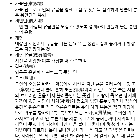
가족단(家族壇)
가족 단위로 고인의 유골을 함께 모실 수 있도록 설계하여 만들어 놓
은 봉안단의 유형
개인단(個人壇)
고인 한 사람의 유골만을 모실 수 있도록 설계하여 만들어 놓은 봉안
단의 유형
개장
매장한 시신이나 유골을 다른 분묘 또는 봉안시설에 옮기거나 화장
또는 자연장하는 것
개장 유골(改葬遺骨)
시신을 매장한 이후 개장할 때 수습한 뼈
결관(結棺)
영구를 운반하기 편하도록 묶는 일
고복(皐復)
고인의 소생을 바라는 마음에서 시신을 떠난 혼을 불러들이는 것 고
복(皐復)은 근래 들어 흔히 초혼(招魂)이라고 한다. 복은 죽은 사람
의 흐트러진 혼을 다시 불러들인다는 뜻인데, 사람이 죽으면 생시에
가까이 있던 사람이 사자(死者)가 평소에 입던 홑두루마기나 적삼의
옷깃을 왼손으로 잡고 오른손으로는 옷의 허리 부분을 잡고 마당에
나가 마루를 향하여 "복! 복! 복! 모관 모씨(某貫某氏) 속적삼 가져
가시오" 하고 세 번 부른 다음 지붕 꼭대기에 올려놓거나 사자의 머
리맡에 두었다가 시신이 나간 다음 불에 태운다(이 復衣의 처리는
지방마다 다르다). 복이 끝나면 남녀가 곡을 하고 '사자밥'을 마련한
다. 사자밥은 밥 세 그릇 ·짚신 한 켤레(또는 세 켤레) ·동전 세 닢을