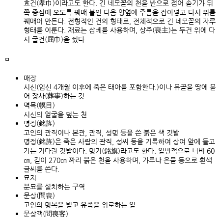
효건(孝巾)이라고도 한다. 긴 네모꼴의 천을 반으로 접어 솔기가 뒤
쪽 중심에 오도록 꿰매 붙인 다음 양옆에 주름을 잡아넣고 다시 위를
꿰매어 만든다. 전형적인 건의 형태로, 전체적으로 긴 네모꼴의 자루
형태를 이룬다. 재료는 삼베를 사용하며, 상주(喪主)는 두건 위에 다
시 굴건(屈巾)을 썼다.
ㅁ
매장
시신(임신 4개월 이후에 죽은 태아를 포함한다.)이나 유골을 땅에 묻
어 장사(葬事)하는 것
멱목(幎目)
시신의 얼굴을 덮는 천
명정(銘旌)
고인의 관직이나 본관, 관직, 성명 등을 쓴 붉은 색 깃발
명정(銘旌)은 죽은 사람의 관직, 성씨 등을 기록하여 상여 앞에 들고
가는 기다란 깃발이다. 명기(銘旗)라고도 한다. 일반적으로 너비 60
㎝, 길이 270㎝ 짜리 붉은 천을 사용하며, 가루나 은물 등으로 흰색
글씨를 쓴다.
묘지
분묘를 설치하는 구역
문상(問喪)
고인의 명복을 빌고 유족을 위로하는 일
문상객(問喪客)