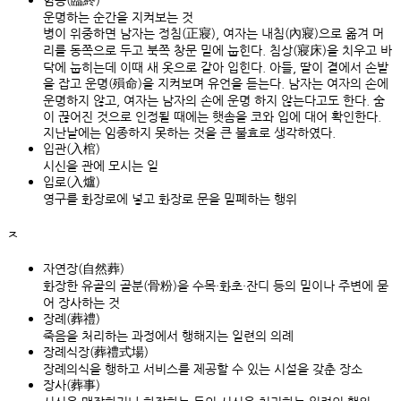
임종(臨終)
운명하는 순간을 지켜보는 것
병이 위중하면 남자는 정침(正寢), 여자는 내침(內寢)으로 옮겨 머
리를 동쪽으로 두고 북쪽 창문 밑에 눕힌다. 침상(寢床)을 치우고 바
닥에 눕히는데 이때 새 옷으로 갈아 입힌다. 아들, 딸이 곁에서 손발
을 잡고 운명(殞命)을 지켜보며 유언을 듣는다. 남자는 여자의 손에
운명하지 않고, 여자는 남자의 손에 운명 하지 않는다고도 한다. 숨
이 끊어진 것으로 인정될 때에는 햇솜을 코와 입에 대어 확인한다.
지난날에는 임종하지 못하는 것을 큰 불효로 생각하였다.
입관(入棺)
시신을 관에 모시는 일
입로(入爐)
영구를 화장로에 넣고 화장로 문을 밀폐하는 행위
ㅈ
자연장(自然葬)
화장한 유골의 골분(骨粉)을 수목·화초·잔디 등의 밑이나 주변에 묻
어 장사하는 것
장례(葬禮)
죽음을 처리하는 과정에서 행해지는 일련의 의례
장례식장(葬禮式場)
장례의식을 행하고 서비스를 제공할 수 있는 시설을 갖춘 장소
장사(葬事)