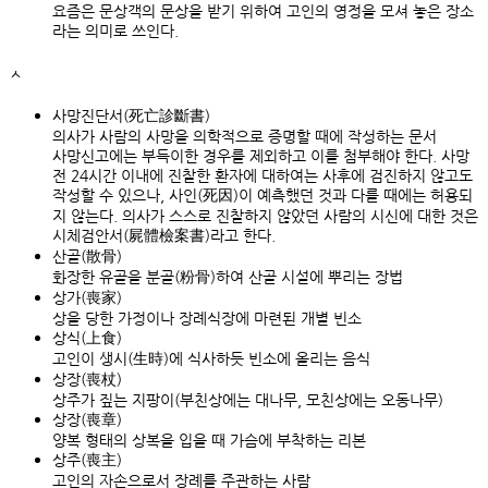
요즘은 문상객의 문상을 받기 위하여 고인의 영정을 모셔 놓은 장소
라는 의미로 쓰인다.
ㅅ
사망진단서(死亡診斷書)
의사가 사람의 사망을 의학적으로 증명할 때에 작성하는 문서
사망신고에는 부득이한 경우를 제외하고 이를 첨부해야 한다. 사망
전 24시간 이내에 진찰한 환자에 대하여는 사후에 검진하지 않고도
작성할 수 있으나, 사인(死因)이 예측했던 것과 다를 때에는 허용되
지 않는다. 의사가 스스로 진찰하지 않았던 사람의 시신에 대한 것은
시체검안서(屍體檢案書)라고 한다.
산골(散骨)
화장한 유골을 분골(粉骨)하여 산골 시설에 뿌리는 장법
상가(喪家)
상을 당한 가정이나 장례식장에 마련된 개별 빈소
상식(上食)
고인이 생시(生時)에 식사하듯 빈소에 올리는 음식
상장(喪杖)
상주가 짚는 지팡이(부친상에는 대나무, 모친상에는 오동나무)
상장(喪章)
양복 형태의 상복을 입을 때 가슴에 부착하는 리본
상주(喪主)
고인의 자손으로서 장례를 주관하는 사람