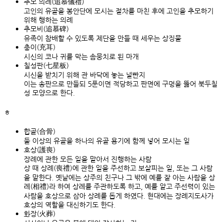
추모 의례(追慕儀禮)
고인의 유골을 봉안단에 모시는 절차를 마친 후에 고인을 추모하기
위해 행하는 의례
추모비(追慕碑)
유족이 참배할 수 있도록 제단을 만들 때 세우는 상징물
충이(充耳)
시신의 코나 귀를 막는 솜뭉치로 된 마개
칠성판(七星板)
시신을 받치기 위해 관 바닥에 놓는 널빤지
이는 송판으로 만들되 5푼이면 적당하고 판면에 구멍을 뚫어 북두칠
성 모양으로 한다.
ㅎ
합골(合骨)
둘 이상의 유골을 하나의 유골 용기에 함께 넣어 모시는 일
호상(護喪)
장례에 관한 모든 일을 맡아서 진행하는 사람
상 때 상례(喪禮)에 관한 일을 주선하고 보살피는 일, 또는 그 사람
을 말한다. 옛날에는 상주의 친구나 그 밖에 예를 잘 아는 사람을 상
례(相禮)라 하여 상례를 주관하도록 하고, 예를 알고 주선력이 있는
사람을 호상으로 삼아 상례를 돕게 하였다. 현대에는 장례지도사가
호상의 역할을 대신하기도 한다.
화장(火葬)