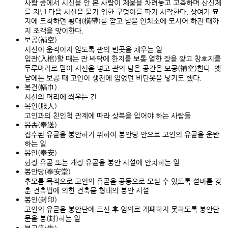
사람 중에서 시신을 안 본 사람이 제물을 차려놓고 고축하며 산신제
를 지낸 다음 시신을 묻기 위한 구덩이를 파기 시작한다. 상여가 묘
지에 도착하면 횡대(橫帶)를 깔고 널을 안치소에 모시어 하관 때까
지 조객을 맞이한다.
보공(補空)
시신이 움직이지 않도록 관의 빈곳을 채우는 일
입관(入棺)할 때는 관 바닥에 한지를 보통 열한 장을 깔고 창호지를
두루마리로 말아 시신을 넣고 관의 남은 공간은 보공(補空)한다. 옛
날에는 보공 때 고인이 생전에 입었던 비단옷을 넣기도 했다.
복건(幅巾)
시신의 머리에 씌우는 건
복인(服人)
고인과의 친인척 관계에 따라 상복을 입어야 하는 사람들
봉송(奉送)
접수된 유골을 봉안하기 위하여 봉안당 안으로 고인의 유골을 운반
하는 일
봉안(奉安)
화장 유골 또는 개장 유골을 봉안 시설에 안치하는 일
봉안당(奉安堂)
추모를 목적으로 고인의 유골을 공동으로 모실 수 있도록 설비를 갖
춘 건축법에 의한 건축물 형태의 봉안 시설
봉인(封印)
고인의 유골을 봉안단에 모신 후 임의로 개폐하지 못하도록 봉안단
문을 봉(封)하는 일