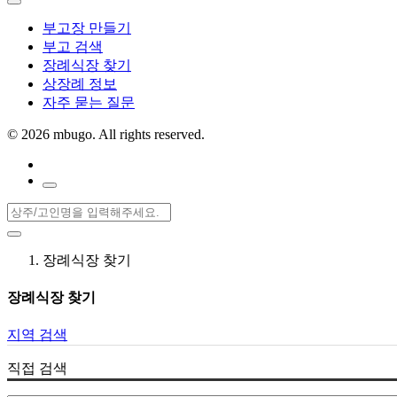
부고장 만들기
부고 검색
장례식장 찾기
상장례 정보
자주 묻는 질문
©
2026 mbugo. All rights reserved.
장례식장 찾기
장례식장 찾기
지역 검색
직접 검색