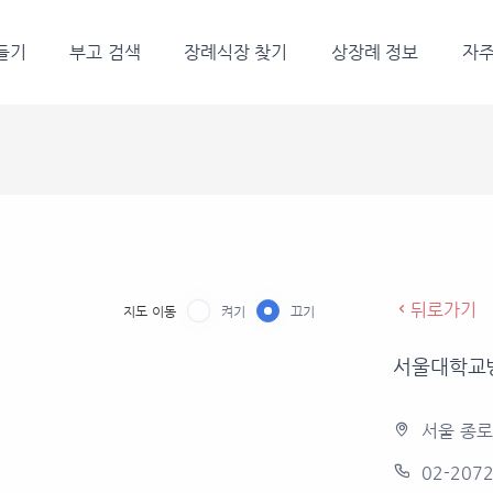
들기
부고 검색
장례식장 찾기
상장례 정보
자주
뒤로가기
지도 이동
켜기
끄기
서울대학교
서울 종로
02-207